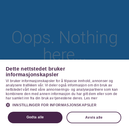
Oops. Nothing
here...
Dette nettstedet bruker
informasjonskapsler
Vi bruker informasjonskapsler for å tilpasse innhold, annonser og
Go Home
analysere trafikken vår. Vi deler også informasjon om din bruk av
nettstedet vårt med våre annonserings- og analysepartnere som kan
kombinere den med annen informasjon du har gitt dem eller som de
har samlet inn fra din bruk av tjenestene deres.
Les mer
INNSTILLINGER FOR INFORMASJONSKAPSLER
Godta alle
Avvis alle