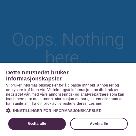
Oops. Nothing
here...
Dette nettstedet bruker
informasjonskapsler
Vi bruker informasjonskapsler for å tilpasse innhold, annonser og
Go Home
analysere trafikken vår. Vi deler også informasjon om din bruk av
nettstedet vårt med våre annonserings- og analysepartnere som kan
kombinere den med annen informasjon du har gitt dem eller som de
har samlet inn fra din bruk av tjenestene deres.
Les mer
INNSTILLINGER FOR INFORMASJONSKAPSLER
Godta alle
Avvis alle